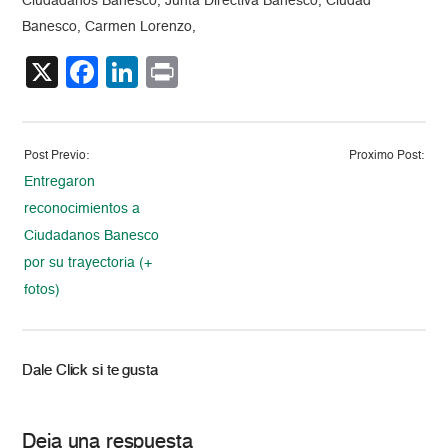
Ciudadanos Banesco, Junta Directiva Banesco, Ciudad
Banesco, Carmen Lorenzo,
X
Facebook
LinkedIn
Print
Post Previo:
Proximo Post:
Entregaron
reconocimientos a
Ciudadanos Banesco
por su trayectoria (+
fotos)
Dale Click si te gusta
Deja una respuesta