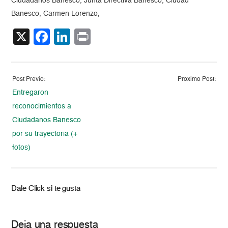
Ciudadanos Banesco, Junta Directiva Banesco, Ciudad
Banesco, Carmen Lorenzo,
X
Facebook
LinkedIn
Print
Post Previo:
Proximo Post:
Entregaron
reconocimientos a
Ciudadanos Banesco
por su trayectoria (+
fotos)
Dale Click si te gusta
Deja una respuesta