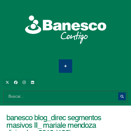
banesco blog_direc segmentos
masivos II_ mariale mendoza