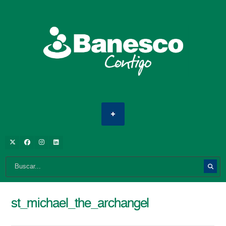
st_michael_the_archangel