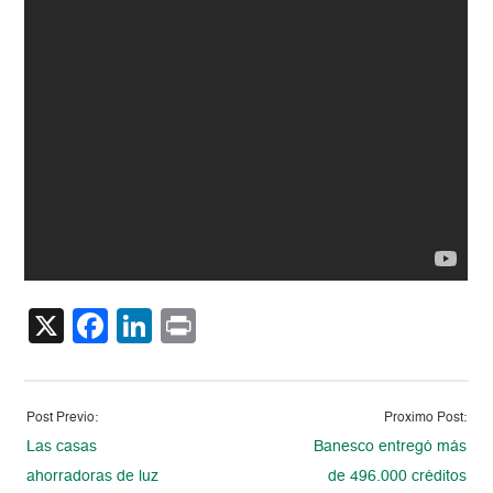
X
Facebook
LinkedIn
Print
Post Previo:
Proximo Post:
Las casas
Banesco entregó más
ahorradoras de luz
de 496.000 créditos