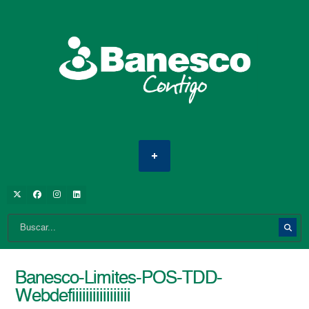
Banesco-Limites-POS-TDD-
Webdefiiiiiiiiiiiiiiiii