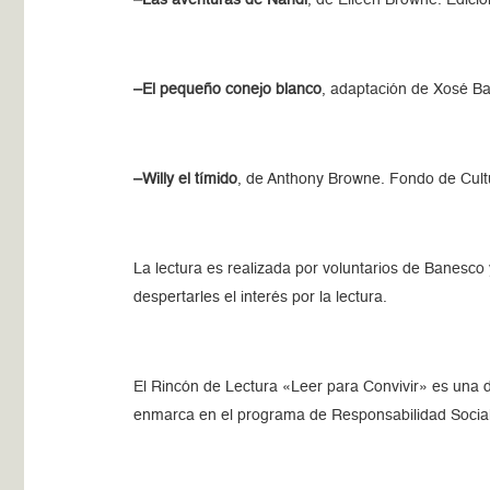
–Las aventuras de Nandi
, de Eileen Browne. Edici
–El pequeño conejo blanco
, adaptación de Xosé Ba
–Willy el tímido
, de Anthony Browne. Fondo de Cul
La lectura es realizada por voluntarios de Banesco 
despertarles el interés por la lectura.
El Rincón de Lectura «Leer para Convivir» es una d
enmarca en el programa de Responsabilidad Social 