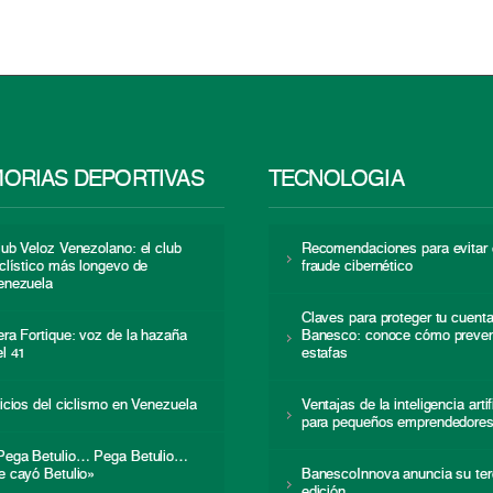
ORIAS DEPORTIVAS
TECNOLOGÍA
lub Veloz Venezolano: el club
Recomendaciones para evitar 
iclístico más longevo de
fraude cibernético
enezuela
Claves para proteger tu cuent
era Fortique: voz de la hazaña
Banesco: conoce cómo preven
el 41
estafas
nicios del ciclismo en Venezuela
Ventajas de la inteligencia artif
para pequeños emprendedore
Pega Betulio… Pega Betulio…
e cayó Betulio»
BanescoInnova anuncia su ter
edición