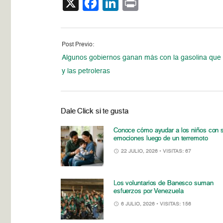
X
Facebook
LinkedIn
Print
Post Previo:
Algunos gobiernos ganan más con la gasolina que
y las petroleras
Dale Click si te gusta
Conoce cómo ayudar a los niños con 
emociones luego de un terremoto
22 JULIO, 2026
• VISITAS: 67
Los voluntarios de Banesco suman
esfuerzos por Venezuela
6 JULIO, 2026
• VISITAS: 156