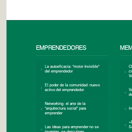
EMPRENDEDORES
MEM
La autoeficacia: “motor invisible”
C
del emprendedor
c
V
El poder de la comunidad: nuevo
activo del emprendedor
V
d
Networking: el arte de la
“arquitectura social” para
I
emprender
«
Las ideas para emprender no se
S
inventan, se descubren