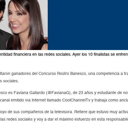
ntidad financiera en las redes sociales. Ayer los 10 finalistas se enfr
taron ganadores del Concurso Rostro Banesco, una competencia a trav
s sociales.
anesco es Faviana Gallardo (@FavianaG), de 23 años y estudiante de 
 canal emitido vía Internet llamado CoolChannelTv y trabaja como ancl
oyo de sus compañeros de la televisora. Refiere que estuvo muy activa in
as redes sociales y voy a dar el máximo esfuerzo en esta responsabili