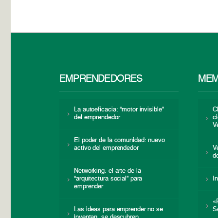
EMPRENDEDORES
MEM
La autoeficacia: “motor invisible”
C
del emprendedor
c
V
El poder de la comunidad: nuevo
activo del emprendedor
V
d
Networking: el arte de la
“arquitectura social” para
I
emprender
«
Las ideas para emprender no se
S
inventan, se descubren