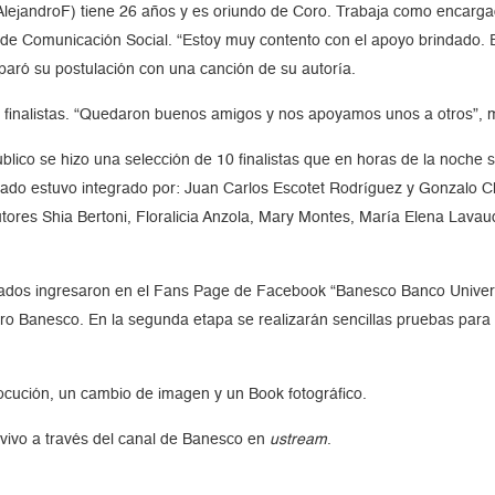
ejandroF) tiene 26 años y es oriundo de Coro. Trabaja como encargad
 de Comunicación Social. “Estoy muy contento con el apoyo brindado. E
eparó su postulación con una canción de su autoría.
s finalistas. “Quedaron buenos amigos y nos apoyamos unos a otros”, 
úblico se hizo una selección de 10 finalistas que en horas de la noche 
urado estuvo integrado por: Juan Carlos Escotet Rodríguez y Gonzalo Cle
utores Shia Bertoni, Floralicia Anzola, Mary Montes, María Elena Lava
sados ingresaron en el Fans Page de Facebook “Banesco Banco Universa
o Banesco. En la segunda etapa se realizarán sencillas pruebas para s
cución, un cambio de imagen y un Book fotográfico.
 vivo a través del canal de Banesco en
ustream
.