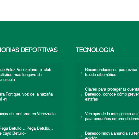
ORIAS DEPORTIVAS
TECNOLOGÍA
lub Veloz Venezolano: el club
Recomendaciones para evitar 
iclístico más longevo de
fraude cibernético
enezuela
Claves para proteger tu cuent
era Fortique: voz de la hazaña
Banesco: conoce cómo preven
el 41
estafas
nicios del ciclismo en Venezuela
Ventajas de la inteligencia artif
para pequeños emprendedore
Pega Betulio… Pega Betulio…
e cayó Betulio»
BanescoInnova anuncia su ter
edición