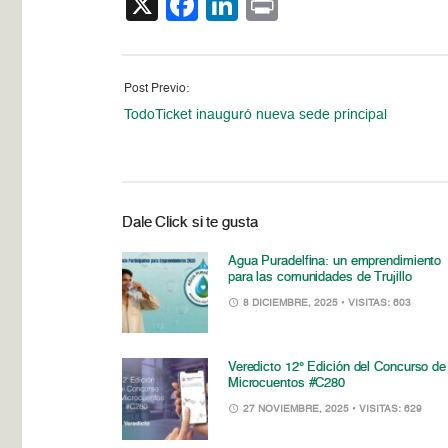
X
Facebook
LinkedIn
Print
Post Previo:
TodoTicket inauguró nueva sede principal
Dale Click si te gusta
Agua Puradelfina: un emprendimiento
para las comunidades de Trujillo
8 DICIEMBRE, 2025
• VISITAS: 603
Veredicto 12° Edición del Concurso de
Microcuentos #C280
27 NOVIEMBRE, 2025
• VISITAS: 629