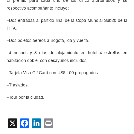
El premio para cada uno de los cinco afortunados y su
respectivo acompañante incluye:
–Dos entradas al partido final de la Copa Mundial Sub20 de la
FIFA.
–Dos boletos aéreos a Bogotá, ida y vuelta.
–4 noches y 3 días de alojamiento en hotel 4 estrellas en
habitación doble, con desayunos incluidos.
–Tarjeta Visa Gif Card con US$ 100 prepagados.
–Traslados.
–Tour por la ciudad.
X
Facebook
LinkedIn
Print