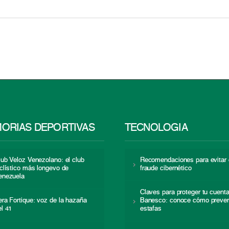
ORIAS DEPORTIVAS
TECNOLOGÍA
lub Veloz Venezolano: el club
Recomendaciones para evitar 
iclístico más longevo de
fraude cibernético
enezuela
Claves para proteger tu cuent
era Fortique: voz de la hazaña
Banesco: conoce cómo preven
el 41
estafas