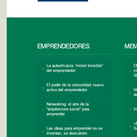
EMPRENDEDORES
MEM
La autoeficacia: “motor invisible”
C
del emprendedor
c
V
El poder de la comunidad: nuevo
activo del emprendedor
V
d
Networking: el arte de la
“arquitectura social” para
I
emprender
«
Las ideas para emprender no se
S
inventan, se descubren