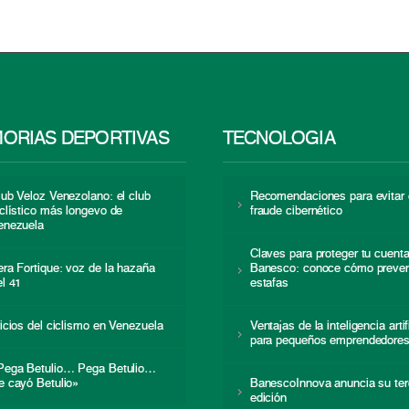
ORIAS DEPORTIVAS
TECNOLOGÍA
lub Veloz Venezolano: el club
Recomendaciones para evitar 
iclístico más longevo de
fraude cibernético
enezuela
Claves para proteger tu cuent
era Fortique: voz de la hazaña
Banesco: conoce cómo preven
el 41
estafas
nicios del ciclismo en Venezuela
Ventajas de la inteligencia artif
para pequeños emprendedore
Pega Betulio… Pega Betulio…
e cayó Betulio»
BanescoInnova anuncia su ter
edición