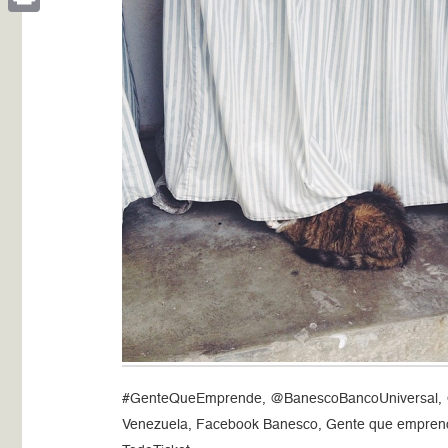
Print
#GenteQueEmprende, @BanescoBancoUniversal, @i
Venezuela, Facebook Banesco, Gente que emprende,