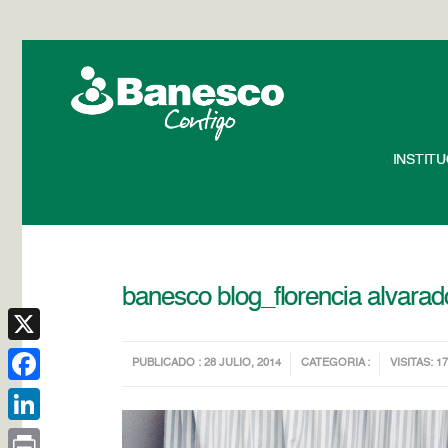
INSTIT
banesco blog_florencia alvarad
X
PUBLICADO : 28 JULIO, 2014
CATEGORIA :
VISITAS: 1
Facebook
LinkedIn