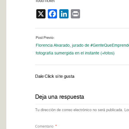
TodoTicket
X
Facebook
LinkedIn
Print
Post Previo:
Florencia Alvarado, jurado de #GenteQueEmprend
fotografía sumergida en el instante (+fotos)
Dale Click si te gusta
Deja una respuesta
Tu dirección de correo electrónico no será publicada.
Lo
Comentario
*