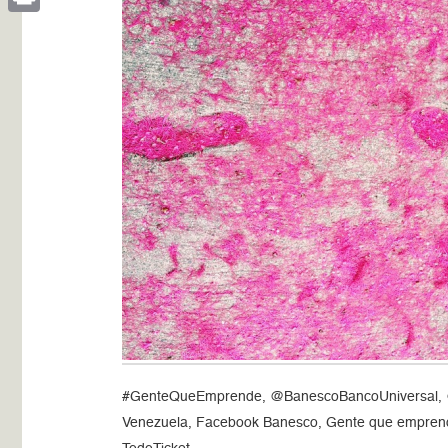
Print
#GenteQueEmprende, @BanescoBancoUniversal, @i
Venezuela, Facebook Banesco, Gente que emprende,