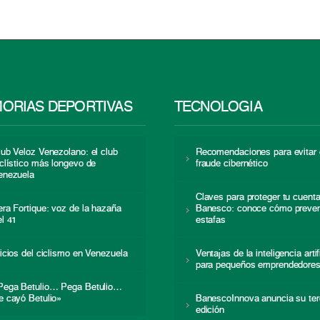
ORIAS DEPORTIVAS
TECNOLOGÍA
lub Veloz Venezolano: el club
Recomendaciones para evitar 
iclístico más longevo de
fraude cibernético
enezuela
Claves para proteger tu cuent
era Fortique: voz de la hazaña
Banesco: conoce cómo preven
el 41
estafas
nicios del ciclismo en Venezuela
Ventajas de la inteligencia artif
para pequeños emprendedore
Pega Betulio… Pega Betulio…
e cayó Betulio»
BanescoInnova anuncia su ter
edición