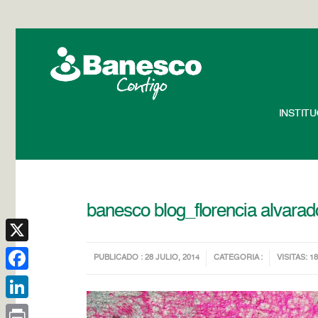
INSTIT
banesco blog_florencia alvarad
X
PUBLICADO : 28 JULIO, 2014
CATEGORIA :
VISITAS: 1
Facebook
LinkedIn