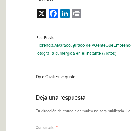
TodoTicket
X
Facebook
LinkedIn
Print
Post Previo:
Florencia Alvarado, jurado de #GenteQueEmprend
fotografía sumergida en el instante (+fotos)
Dale Click si te gusta
Deja una respuesta
Tu dirección de correo electrónico no será publicada.
Lo
Comentario
*