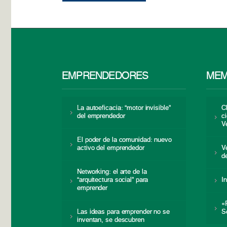
EMPRENDEDORES
MEM
La autoeficacia: “motor invisible”
C
del emprendedor
c
V
El poder de la comunidad: nuevo
activo del emprendedor
V
d
Networking: el arte de la
“arquitectura social” para
I
emprender
«
Las ideas para emprender no se
S
inventan, se descubren