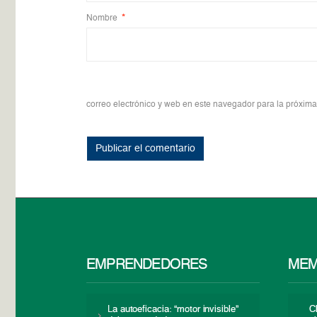
Nombre
*
correo electrónico y web en este navegador para la próxim
EMPRENDEDORES
MEM
La autoeficacia: “motor invisible”
C