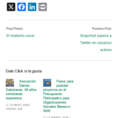
X
Facebook
LinkedIn
Print
Post Previo:
Proximo Post:
El realismo sucio
Snapchat supera a
Twitter en usuarios
activos
Dale Click si te gusta
Asociación
Pasos para
Damas
postular
Salesianas: 58 años
proyectos en el
sembrando
Presupuesto
esperanza
Participativo para
Organizaciones
14 MAYO, 2026
•
Sociales Banesco
VISITAS: 239
2026
17 MARZO, 2026
•