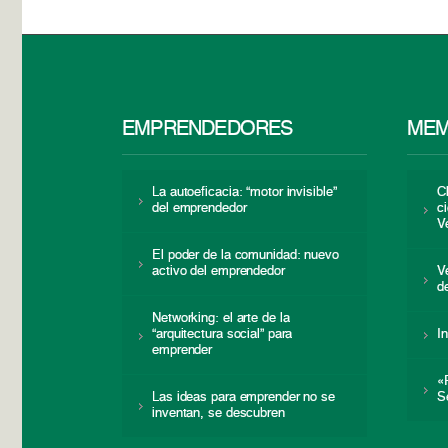
EMPRENDEDORES
MEM
La autoeficacia: “motor invisible”
C
del emprendedor
c
V
El poder de la comunidad: nuevo
activo del emprendedor
V
d
Networking: el arte de la
“arquitectura social” para
I
emprender
«
Las ideas para emprender no se
S
inventan, se descubren