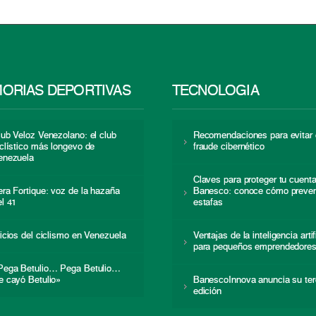
ORIAS DEPORTIVAS
TECNOLOGÍA
lub Veloz Venezolano: el club
Recomendaciones para evitar 
iclístico más longevo de
fraude cibernético
enezuela
Claves para proteger tu cuent
era Fortique: voz de la hazaña
Banesco: conoce cómo preven
el 41
estafas
nicios del ciclismo en Venezuela
Ventajas de la inteligencia artif
para pequeños emprendedore
Pega Betulio… Pega Betulio…
e cayó Betulio»
BanescoInnova anuncia su ter
edición