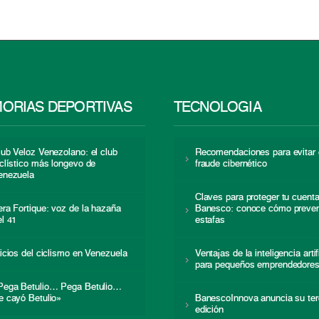
ORIAS DEPORTIVAS
TECNOLOGÍA
lub Veloz Venezolano: el club
Recomendaciones para evitar 
iclístico más longevo de
fraude cibernético
enezuela
Claves para proteger tu cuent
era Fortique: voz de la hazaña
Banesco: conoce cómo preven
el 41
estafas
nicios del ciclismo en Venezuela
Ventajas de la inteligencia artif
para pequeños emprendedore
Pega Betulio… Pega Betulio…
e cayó Betulio»
BanescoInnova anuncia su ter
edición