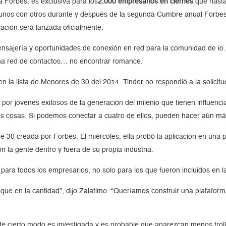
a Forbes, es exclusiva para los
2.000 empresarios en ciernes
que hasta
 unos con otros durante y después de la segunda Cumbre anual Forbes
icación será lanzada oficialmente.
ensajería y oportunidades de conexión en red para la comunidad de io.
r una red de contactos… no encontrar romance.
 la lista de Menores de 30 del 2014. Tinder no respondió a la solic
 jóvenes exitosos de la generación del milenio que tienen influencia 
s cosas. Si podemos conectar a cuatro de ellos, pueden hacer aún más
 de 30 creada por Forbes. El miércoles, ella probó la aplicación en un
n la gente dentro y fuera de su propia industria.
para todos los empresarios, no solo para los que fueron incluidos en l
 que en la cantidad”, dijo Zalatimo. “Queríamos construir una platafo
de cierto modo es investigada y es probable que aparezcan menos troll