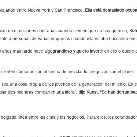
viajando entre Nueva York y San Francisco.
Ella está demasiado ocup
 van en direcciones contrarias cuando sienten que no hay química,
Kuns
esentó a personas de varias empresas cuando ella estaba buscando emp
os años más tarde hace algo
grandioso y quiero invertir
en ello o quiero 
 sienten cómodos con el hecho de mezclar los negocios con el placer.
sea una cosa propia de los jóvenes de la generación del milenio. En e
iantiles mientras comparten una litera”,
dijo Kunst. “Se han derrumb
delgada línea entre las citas y los negocios. Para ellos, los cofundad