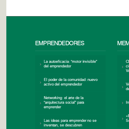
EMPRENDEDORES
MEM
La autoeficacia: “motor invisible”
C
del emprendedor
c
V
El poder de la comunidad: nuevo
activo del emprendedor
V
d
Networking: el arte de la
“arquitectura social” para
I
emprender
«
Las ideas para emprender no se
S
inventan, se descubren