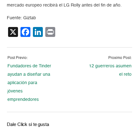
mercado europeo recibirá el LG Rolly antes del fin de año.
Fuente: Giztab
X
Facebook
LinkedIn
Print
Post Previo:
Proximo Post:
Fundadores de Tinder
12 guerreros asumen
ayudan a diseñar una
el reto
aplicación para
jóvenes
emprendedores
Dale Click si te gusta