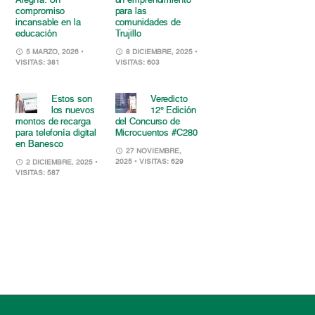
Alegría: Un
un emprendimiento
compromiso
para las
incansable en la
comunidades de
educación
Trujillo
5 MARZO, 2026
•
8 DICIEMBRE, 2025
•
VISITAS: 381
VISITAS: 603
Estos son
Veredicto
los nuevos
12° Edición
montos de recarga
del Concurso de
para telefonía digital
Microcuentos #C280
en Banesco
27 NOVIEMBRE,
2025
• VISITAS: 629
2 DICIEMBRE, 2025
•
VISITAS: 587