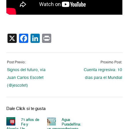
X
Facebook
LinkedIn
Print
Post Previo:
Proximo Post:
Signos del futuro, vía
Cuenta regresiva: 10
Juan Carlos Escotet
días para el Mundial
(@jescotet)
Dale Click si te gusta
71 años de
Agua
Fe y
Puradelfina: