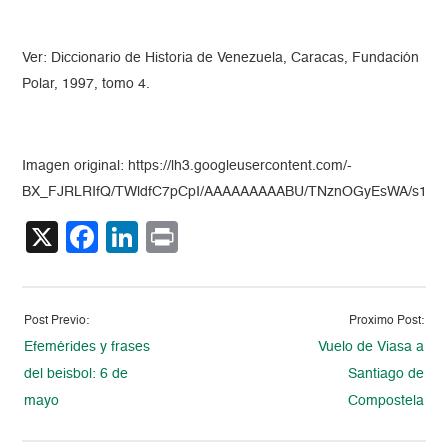
Ver: Diccionario de Historia de Venezuela, Caracas, Fundación
Polar, 1997, tomo 4.
Imagen original: https://lh3.googleusercontent.com/-
BX_FJRLRIfQ/TWldfC7pCpI/AAAAAAAAABU/TNznOGyEsWA/s1600
X
Facebook
LinkedIn
Print
Post Previo:
Proximo Post:
Efemérides y frases
Vuelo de Viasa a
del beisbol: 6 de
Santiago de
mayo
Compostela