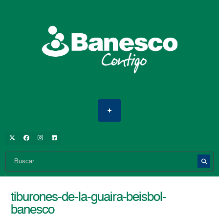
tiburones-de-la-guaira-beisbol-
banesco