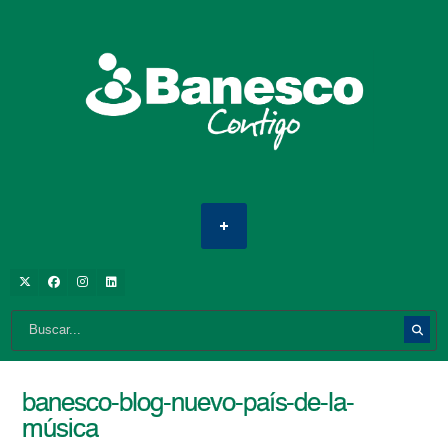
banesco-blog-nuevo-país-de-la-
música