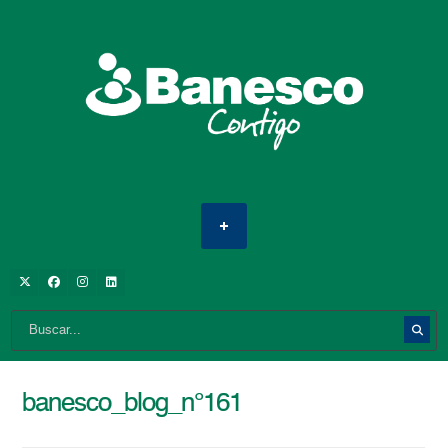
banesco_blog_n°161