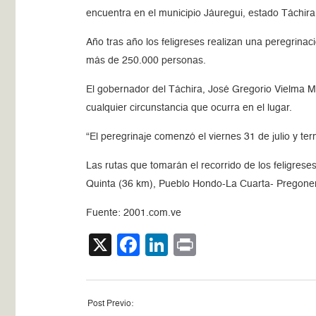
encuentra en el municipio Jáuregui, estado Táchira
Año tras año los feligreses realizan una peregrinac
más de 250.000 personas.
El gobernador del Táchira, José Gregorio Vielma Mo
cualquier circunstancia que ocurra en el lugar.
“El peregrinaje comenzó el viernes 31 de julio y te
Las rutas que tomarán el recorrido de los feligres
Quinta (36 km), Pueblo Hondo-La Cuarta- Pregonero
Fuente: 2001.com.ve
X
Facebook
LinkedIn
Print
Post Previo: