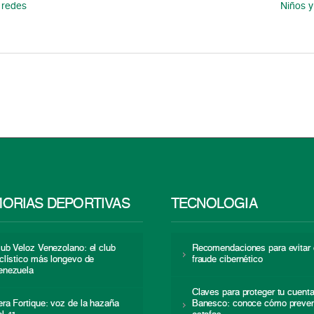
 redes
Niños y
ORIAS DEPORTIVAS
TECNOLOGÍA
lub Veloz Venezolano: el club
Recomendaciones para evitar 
iclístico más longevo de
fraude cibernético
enezuela
Claves para proteger tu cuent
era Fortique: voz de la hazaña
Banesco: conoce cómo preven