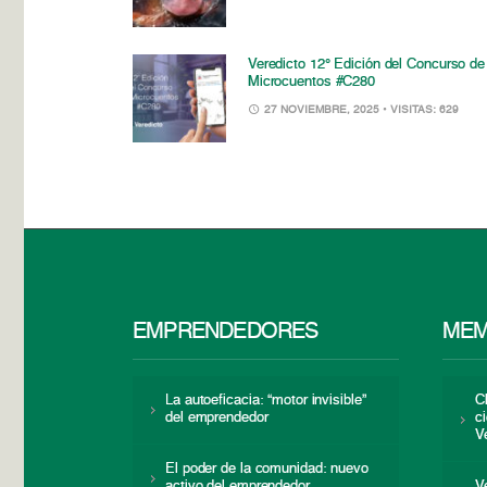
Veredicto 12° Edición del Concurso de
Microcuentos #C280
27 NOVIEMBRE, 2025
• VISITAS: 629
EMPRENDEDORES
MEM
La autoeficacia: “motor invisible”
C
del emprendedor
c
V
El poder de la comunidad: nuevo
activo del emprendedor
V