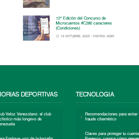
12° Edición del Concurso de
Microcuentos #C280 caracteres
(Condiciones)
13 OCTUBRE, 2025
• VISITAS: 2090
ORIAS DEPORTIVAS
TECNOLOGÍA
lub Veloz Venezolano: el club
Recomendaciones para evitar 
iclístico más longevo de
fraude cibernético
enezuela
Claves para proteger tu cuent
era Fortique: voz de la hazaña
Banesco: conoce cómo preven