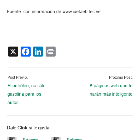
Fuente: con información de www.iuetaeb.tec.ve
X
Facebook
LinkedIn
Print
Post Previo:
Proximo Post:
El petróleo, no sólo
5 páginas web que te
gasolina para los
harán más inteligente
autos
Dale Click si te gusta