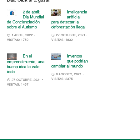
Dale Click si te gusta
2 de abril:
Inteligencia
Día Mundial
artificial
de Concienciación
para detectar la
sobre el Autismo
deforestación ilegal
1 ABRIL, 2022
•
27 OCTUBRE, 2021
•
VISITAS: 1750
VISITAS: 1832
En el
Inventos
que podrían
emprendimiento, una
cambiar al mundo
buena idea lo vale
todo
6 AGOSTO, 2021
•
VISITAS: 2375
27 OCTUBRE, 2021
•
VISITAS: 1467