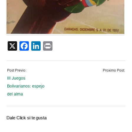
X
Facebook
LinkedIn
Print
Post Previo:
Proximo Post:
III Juegos
Bolivarianos: espejo
del alma
Dale Click si te gusta