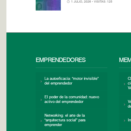
1 JULIO, 2026
• VISITAS: 125
EMPRENDEDORES
MEM
La autoeficacia: “motor invisible”
C
del emprendedor
c
V
El poder de la comunidad: nuevo
activo del emprendedor
V
d
Networking: el arte de la
“arquitectura social” para
I
emprender