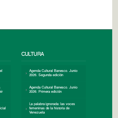
CULTURA
el
Agenda Cultural Banesco. Junio
2026. Segunda edición
a
Agenda Cultural Banesco. Junio
ir
2026. Primera edición
La palabra ignorada: las voces
icial
femeninas de la historia de
s
Venezuela