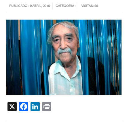
PUBLICADO : 9 ABRIL, 2016
CATEGORIA :
VISITAS: 96
X
Facebook
LinkedIn
Print