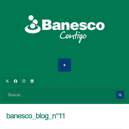
banesco_blog_n°11