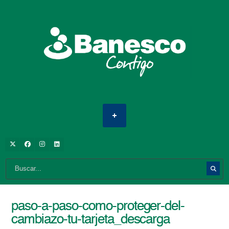
paso-a-paso-como-proteger-del-
cambiazo-tu-tarjeta_descarga