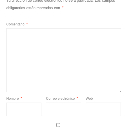
Tu dirección de correo electrónico no será publicada.
Los campos
obligatorios están marcados con
*
Comentario
*
Nombre
*
Correo electrónico
*
Web