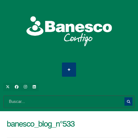
banesco_blog_n°533