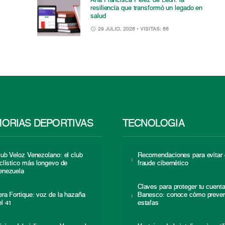
Ana Francisca Pérez de León: la
resiliencia que transformó un legado en
salud
29 JULIO, 2026
• VISITAS: 66
ORIAS DEPORTIVAS
TECNOLOGÍA
lub Veloz Venezolano: el club
Recomendaciones para evitar 
iclístico más longevo de
fraude cibernético
enezuela
Claves para proteger tu cuent
era Fortique: voz de la hazaña
Banesco: conoce cómo preven
el 41
estafas