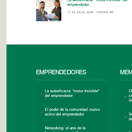
La autoeficacia: “motor invisible” del
emprendedor
30 JULIO, 2026
• VISITAS: 68
EMPRENDEDORES
MEM
La autoeficacia: “motor invisible”
C
del emprendedor
c
V
El poder de la comunidad: nuevo
activo del emprendedor
V
d
Networking: el arte de la