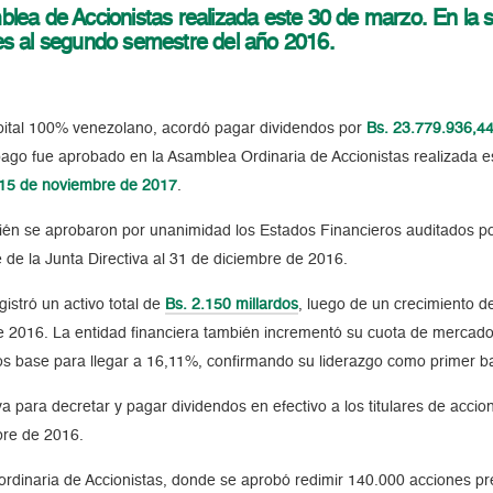
blea de Accionistas realizada este 30 de marzo. En la
es al segundo semestre del año 2016.
apital 100% venezolano, acordó pagar dividendos por
Bs. 23.779.936,4
 pago fue aprobado en la Asamblea Ordinaria de Accionistas realizada 
15 de noviembre de 2017
.
bién se aprobaron por unanimidad los Estados Financieros auditados
 de la Junta Directiva al 31 de diciembre de 2016.
istró un activo total de
Bs. 2.150 millardos
, luego de un crecimiento 
e 2016. La entidad financiera también incrementó su cuota de mercad
os base para llegar a 16,11%, confirmando su liderazgo como primer ba
va para decretar y pagar dividendos en efectivo a los titulares de acc
bre de 2016.
aordinaria de Accionistas, donde se aprobó redimir 140.000 acciones p