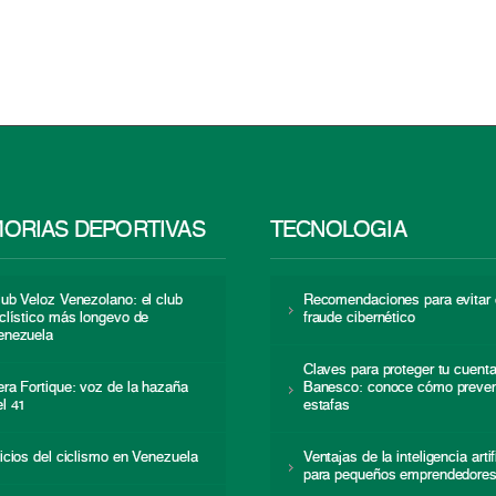
ORIAS DEPORTIVAS
TECNOLOGÍA
lub Veloz Venezolano: el club
Recomendaciones para evitar 
iclístico más longevo de
fraude cibernético
enezuela
Claves para proteger tu cuent
era Fortique: voz de la hazaña
Banesco: conoce cómo preven
el 41
estafas
nicios del ciclismo en Venezuela
Ventajas de la inteligencia artif
para pequeños emprendedore