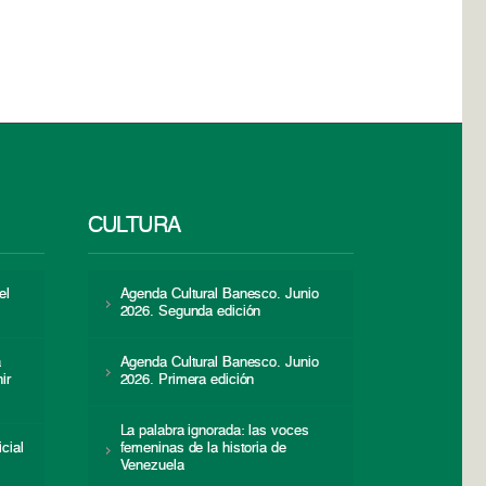
CULTURA
el
Agenda Cultural Banesco. Junio
2026. Segunda edición
a
Agenda Cultural Banesco. Junio
ir
2026. Primera edición
La palabra ignorada: las voces
icial
femeninas de la historia de
s
Venezuela