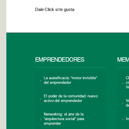
Dale Click si te gusta
EMPRENDEDORES
MEM
La autoeficacia: “motor invisible”
C
del emprendedor
c
V
El poder de la comunidad: nuevo
activo del emprendedor
V
d
Networking: el arte de la
“arquitectura social” para
I
emprender