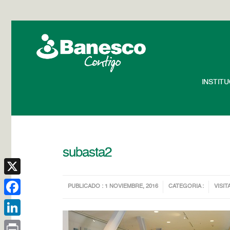
INSTIT
subasta2
X
PUBLICADO : 1 NOVIEMBRE, 2016
CATEGORIA :
VISIT
Facebook
LinkedIn