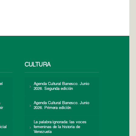
CULTURA
el
Agenda Cultural Banesco. Junio
2026. Segunda edición
a
Agenda Cultural Banesco. Junio
ir
2026. Primera edición
La palabra ignorada: las voces
icial
femeninas de la historia de
s
Venezuela