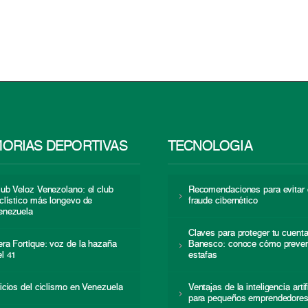
ORIAS DEPORTIVAS
TECNOLOGÍA
lub Veloz Venezolano: el club
Recomendaciones para evitar 
iclístico más longevo de
fraude cibernético
enezuela
Claves para proteger tu cuent
era Fortique: voz de la hazaña
Banesco: conoce cómo preven
el 41
estafas
nicios del ciclismo en Venezuela
Ventajas de la inteligencia artif
para pequeños emprendedore