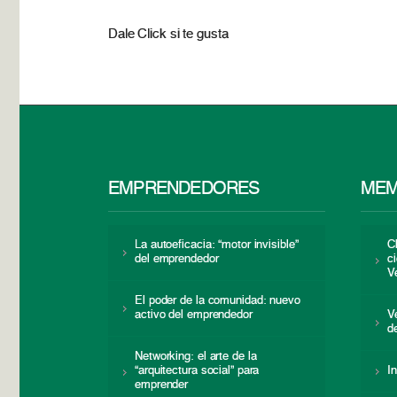
Dale Click si te gusta
EMPRENDEDORES
MEM
La autoeficacia: “motor invisible”
C
del emprendedor
c
V
El poder de la comunidad: nuevo
activo del emprendedor
V
d
Networking: el arte de la
“arquitectura social” para
I
emprender