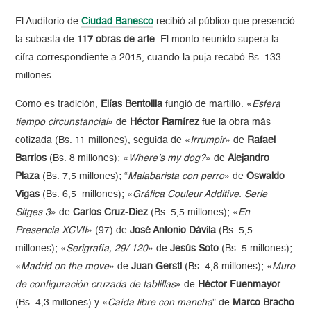
El Auditorio de
Ciudad Banesco
recibió al público que presenció
la subasta de
117 obras de arte
. El monto reunido supera la
cifra correspondiente a 2015, cuando la puja recabó Bs. 133
millones.
Como es tradición,
Elías Bentolila
fungió de martillo. «
Esfera
tiempo circunstancial
» de
Héctor Ramírez
fue la obra más
cotizada (Bs. 11 millones), seguida de «
Irrumpir
» de
Rafael
Barrios
(Bs. 8 millones); «
Where’s my dog?
» de
Alejandro
Plaza
(Bs. 7,5 millones); “
Malabarista con perro
» de
Oswaldo
Vigas
(Bs. 6,5 millones); «
Gráfica Couleur Additive. Serie
Sitges 3
» de
Carlos Cruz-Diez
(Bs. 5,5 millones); «
En
Presencia XCVII
» (97) de
José Antonio Dávila
(Bs. 5,5
millones); «
Serigrafía, 29/ 120
» de
Jesús Soto
(Bs. 5 millones);
«
Madrid on the move
» de
Juan Gerstl
(Bs. 4,8 millones); «
Muro
de configuración cruzada de tablillas
» de
Héctor Fuenmayor
(Bs. 4,3 millones) y «
Caída libre con mancha
” de
Marco Bracho