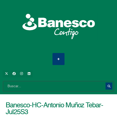
Banesco-HC-Antonio Muñoz Tebar-
Jul25S3