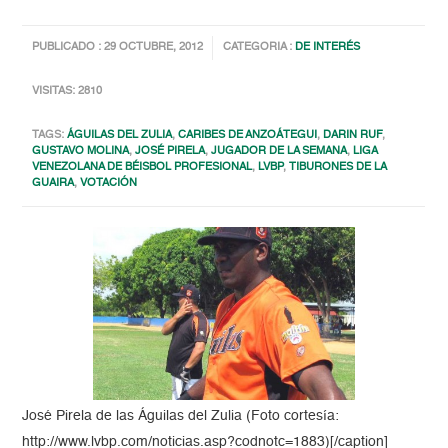
PUBLICADO : 29 OCTUBRE, 2012
CATEGORIA :
DE INTERÉS
VISITAS: 2810
TAGS:
ÁGUILAS DEL ZULIA
,
CARIBES DE ANZOÁTEGUI
,
DARIN RUF
,
GUSTAVO MOLINA
,
JOSÉ PIRELA
,
JUGADOR DE LA SEMANA
,
LIGA
VENEZOLANA DE BÉISBOL PROFESIONAL
,
LVBP
,
TIBURONES DE LA
GUAIRA
,
VOTACIÓN
José Pirela de las Águilas del Zulia (Foto cortesía:
http://www.lvbp.com/noticias.asp?codnotc=1883)[/caption]