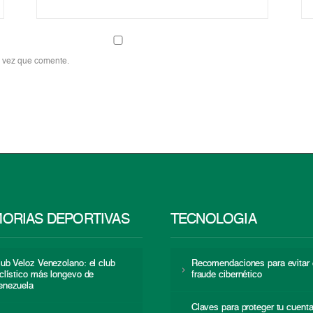
a vez que comente.
ORIAS DEPORTIVAS
TECNOLOGÍA
lub Veloz Venezolano: el club
Recomendaciones para evitar 
iclístico más longevo de
fraude cibernético
enezuela
Claves para proteger tu cuent