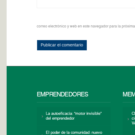
correo electrónico y web en este navegador para la próxim
EMPRENDEDORES
MEM
La autoeficacia: “motor invisible”
C
del emprendedor
c
V
El poder de la comunidad: nuevo