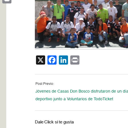
Print
X
Facebook
LinkedIn
Print
Post Previo:
Jóvenes de Casas Don Bosco disfrutaron de un dí
deportivo junto a Voluntarios de TodoTicket
Dale Click si te gusta