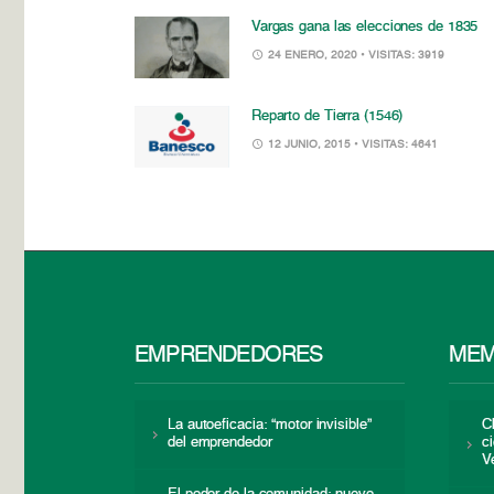
Vargas gana las elecciones de 1835
24 ENERO, 2020
• VISITAS: 3919
Reparto de Tierra (1546)
12 JUNIO, 2015
• VISITAS: 4641
EMPRENDEDORES
MEM
La autoeficacia: “motor invisible”
C
del emprendedor
c
V