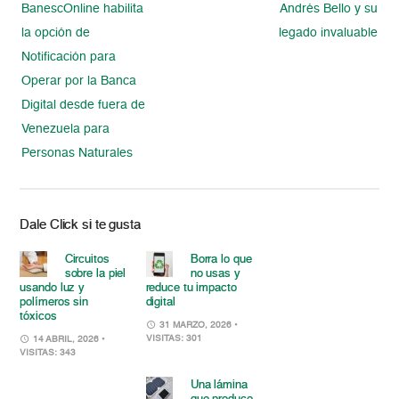
BanescOnline habilita
Andrés Bello y su
la opción de
legado invaluable
Notificación para
Operar por la Banca
Digital desde fuera de
Venezuela para
Personas Naturales
Dale Click si te gusta
Circuitos
Borra lo que
sobre la piel
no usas y
usando luz y
reduce tu impacto
polímeros sin
digital
tóxicos
31 MARZO, 2026
•
VISITAS: 301
14 ABRIL, 2026
•
VISITAS: 343
Una lámina