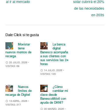
al ir al mercado
solar cubrirá el 20%
de las necesidades
en 2035
Dale Click si te gusta
Movistar
La banca
tiene
digital
nuevos montos de
Banesco acompaña
recarga
a sus clientes con
sus servicios las 24
20 JULIO, 2026
•
horas
VISITAS: 68
14 JULIO, 2026
•
VISITAS: 105
Nuevos
¿Cómo
límites de
cambiar mi
recarga de Digitel
clave desde
BanescoMóvil con
13 ABRIL, 2026
•
ayuda de DANI?
VISITAS: 317
30 MARZO, 2026
•