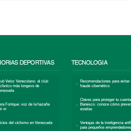
ORIAS DEPORTIVAS
TECNOLOGÍA
lub Veloz Venezolano: el club
Recomendaciones para evitar 
iclístico más longevo de
fraude cibernético
enezuela
Claves para proteger tu cuent
era Fortique: voz de la hazaña
Banesco: conoce cómo preven
el 41
estafas
nicios del ciclismo en Venezuela
Ventajas de la inteligencia artif
para pequeños emprendedore