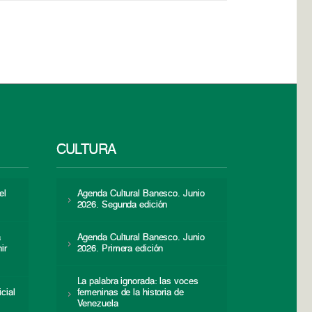
CULTURA
el
Agenda Cultural Banesco. Junio
2026. Segunda edición
a
Agenda Cultural Banesco. Junio
ir
2026. Primera edición
La palabra ignorada: las voces
icial
femeninas de la historia de
s
Venezuela