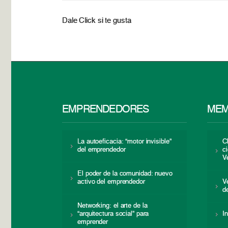
Dale Click si te gusta
EMPRENDEDORES
MEM
La autoeficacia: “motor invisible”
C
del emprendedor
c
V
El poder de la comunidad: nuevo
activo del emprendedor
V
d
Networking: el arte de la
“arquitectura social” para
I
emprender