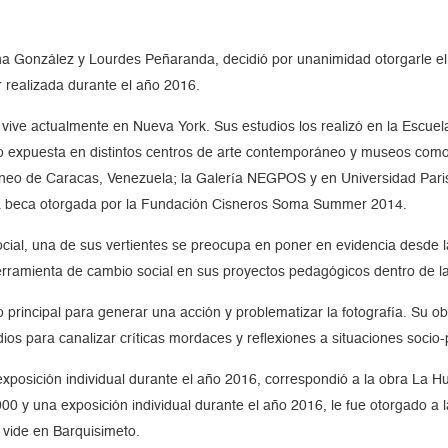
a González y Lourdes Peñaranda, decidió por unanimidad otorgarle el p
r realizada durante el año 2016.
 vive actualmente en Nueva York. Sus estudios los realizó en la Escuel
do expuesta en distintos centros de arte contemporáneo y museos com
o de Caracas, Venezuela; la Galería NEGPOS y en Universidad Paris 
a beca otorgada por la Fundación Cisneros Soma Summer 2014.
ocial, una de sus vertientes se preocupa en poner en evidencia desde l
erramienta de cambio social en sus proyectos pedagógicos dentro de la
o principal para generar una acción y problematizar la fotografía. Su o
s para canalizar críticas mordaces y reflexiones a situaciones socio-p
exposición individual durante el año 2016, correspondió a la obra La Hu
000 y una exposición individual durante el año 2016, le fue otorgado a
 vide en Barquisimeto.