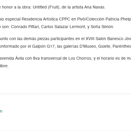
onor a la obra: Untitled (Fruit), de la artista Ana Navas.
mio especial Residencia Artística CPPC en Pivô/Colección Patricia Ph
o son: Conrado Pittari, Carlos Salazar Lermont, y Sofía Simón.
nto con las demás piezas participantes en el XVIII Salón Banesco Jóv
onformado por el Galpón G17, las galerías D’Museo, Gsiete, Parénthesis
avenida Ávila con 8va transversal de Los Chorros, y el horario es de m
ibre.
en