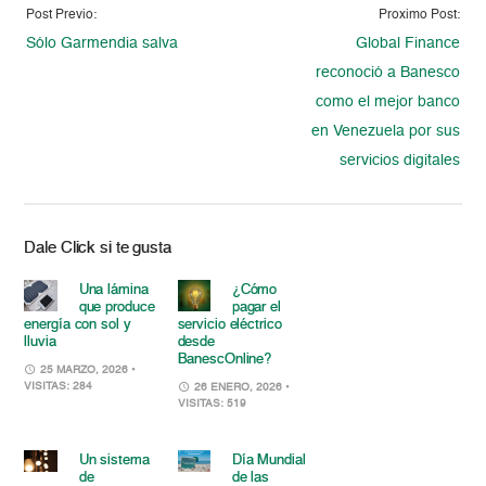
Post Previo:
Proximo Post:
Sólo Garmendia salva
Global Finance
reconoció a Banesco
como el mejor banco
en Venezuela por sus
servicios digitales
Dale Click si te gusta
Una lámina
¿Cómo
que produce
pagar el
energía con sol y
servicio eléctrico
lluvia
desde
BanescOnline?
25 MARZO, 2026
•
VISITAS: 284
26 ENERO, 2026
•
VISITAS: 519
Un sistema
Día Mundial
de
de las