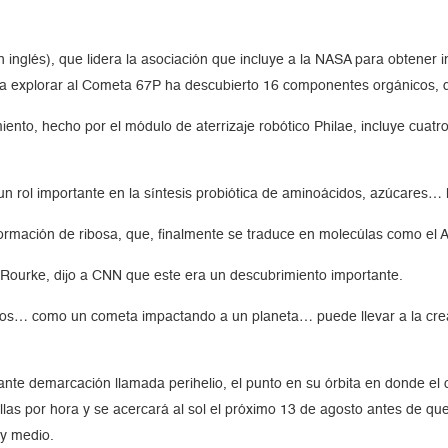
 inglés), que lidera la asociación que incluye a la NASA para obtener
ara explorar al Cometa 67P ha descubierto 16 componentes orgánicos, d
iento, hecho por el módulo de aterrizaje robótico Philae, incluye cu
rol importante en la síntesis probiótica de aminoácidos, azúcares… lo
formación de ribosa, que, finalmente se traduce en molecúlas como el 
´Rourke, dijo a CNN que este era un descubrimiento importante.
icos… como un cometa impactando a un planeta… puede llevar a la cr
nte demarcación llamada perihelio, el punto en su órbita en donde el 
las por hora y se acercará al sol el próximo 13 de agosto antes de qu
 y medio.