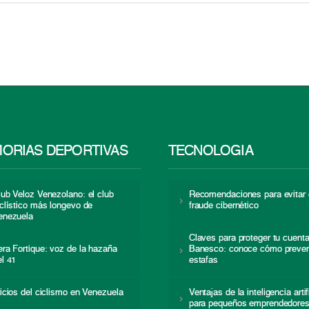
ORIAS DEPORTIVAS
TECNOLOGÍA
lub Veloz Venezolano: el club
Recomendaciones para evitar 
iclístico más longevo de
fraude cibernético
enezuela
Claves para proteger tu cuent
era Fortique: voz de la hazaña
Banesco: conoce cómo preven
el 41
estafas
nicios del ciclismo en Venezuela
Ventajas de la inteligencia artif
para pequeños emprendedore