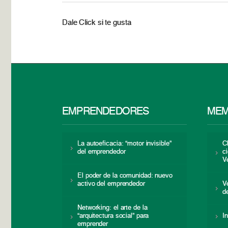
Dale Click si te gusta
EMPRENDEDORES
MEM
La autoeficacia: “motor invisible”
C
del emprendedor
c
V
El poder de la comunidad: nuevo
activo del emprendedor
V
d
Networking: el arte de la
“arquitectura social” para
I
emprender