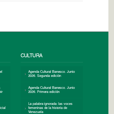
CULTURA
el
Agenda Cultural Banesco. Junio
2026. Segunda edición
a
Agenda Cultural Banesco. Junio
ir
2026. Primera edición
La palabra ignorada: las voces
icial
femeninas de la historia de
s
Venezuela