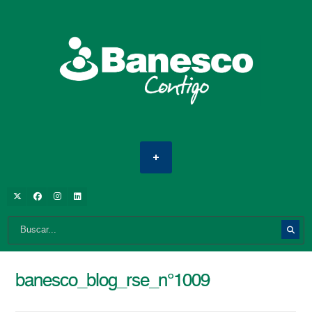
banesco_blog_rse_n°1009