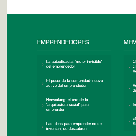
EMPRENDEDORES
MEM
La autoeficacia: “motor invisible”
C
del emprendedor
c
V
El poder de la comunidad: nuevo
activo del emprendedor
V
d
Networking: el arte de la
“arquitectura social” para
I
emprender
«
Las ideas para emprender no se
S
inventan, se descubren