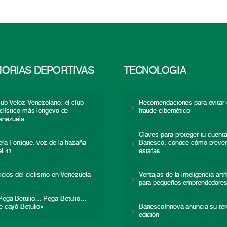
ORIAS DEPORTIVAS
TECNOLOGÍA
lub Veloz Venezolano: el club
Recomendaciones para evitar 
iclístico más longevo de
fraude cibernético
enezuela
Claves para proteger tu cuent
era Fortique: voz de la hazaña
Banesco: conoce cómo preven
el 41
estafas
nicios del ciclismo en Venezuela
Ventajas de la inteligencia artif
para pequeños emprendedore
Pega Betulio… Pega Betulio…
e cayó Betulio»
BanescoInnova anuncia su ter
edición