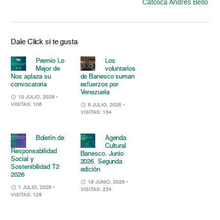
Católica Andrés Bello
Dale Click si te gusta
Premio Lo
Los
Mejor de
voluntarios
Nos aplaza su
de Banesco suman
convocatoria
esfuerzos por
Venezuela
10 JULIO, 2026
•
VISITAS: 106
6 JULIO, 2026
•
VISITAS: 154
Boletín de
Agenda
Cultural
Responsabilidad
Banesco. Junio
Social y
2026. Segunda
Sostenibilidad T2
edición
2026
19 JUNIO, 2026
•
1 JULIO, 2026
•
VISITAS: 234
VISITAS: 128