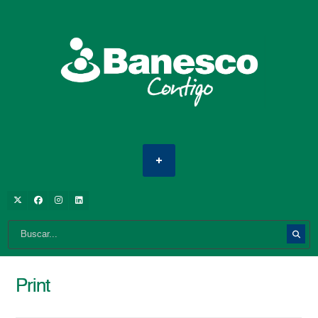
Print