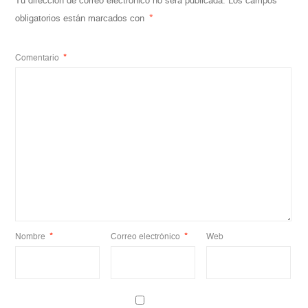
Tu dirección de correo electrónico no será publicada.
Los campos
obligatorios están marcados con
*
Comentario
*
Nombre
*
Correo electrónico
*
Web