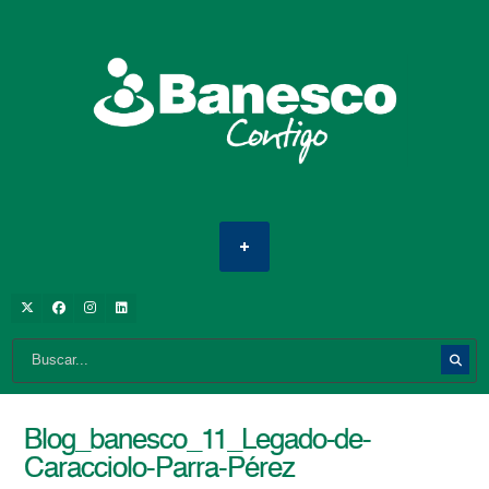
Blog_banesco_11_Legado-de-
Caracciolo-Parra-Pérez