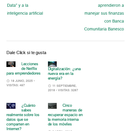
Data” y a la
aprendieron a
inteligencia artificial
manejar sus finanzas
con Banca
Comunitaria Banesco
Dale Click si te gusta
Lecciones
de Netflix
Digitalización: ¿una
para emprendedores
nueva era en la
energía?
18 JUNIO, 2025
•
VISITAS: 497
11 SEPTIEMBRE,
2018
• VISITAS: 3287
¿Cuánto
Cinco
sabes
maneras de
realmente sobre los
recuperar espacio en
datos que se
la memoria interna
comparten en
de los móviles
Internet?