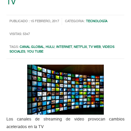
TV
PUBLICADO : 15 FEBRERO, 2017
CATEGORIA :
TECNOLOGÍA
VISITAS: 5347
TAGS:
CANAL GLOBAL
,
HULU
,
INTERNET
,
NETFLIX
,
TV WEB
,
VIDEOS
SOCIALES
,
YOU TUBE
Los canales de streaming de video provocan cambios
acelerados en la TV