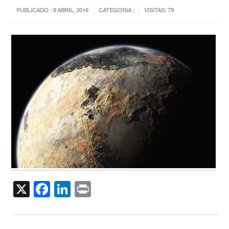
PUBLICADO : 9 ABRIL, 2016
CATEGORIA :
VISITAS: 79
X
Facebook
LinkedIn
Print